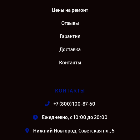
1000 в г. Москва
Цены на ремонт
Ремонт источника бесперебойного питания IPPON Back Office
1000 в г. Санкт-Петербург
Отзывы
Гарантия
Доставка
Контакты
КОНТАКТЫ
+7 (800) 100-87-60
Ежедневно, с 10:00 до 20:00
Нижний Новгород, Советская пл., 5