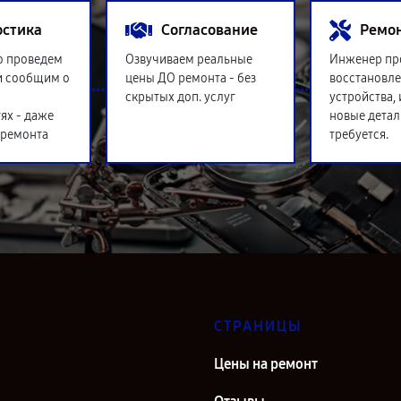
остика
Согласование
Ремо
о проведем
Озвучиваем реальные
Инженер пр
и сообщим о
цены ДО ремонта - без
восстановл
скрытых доп. услуг
устройства,
ях - даже
новые детал
 ремонта
требуется.
СТРАНИЦЫ
Цены на ремонт