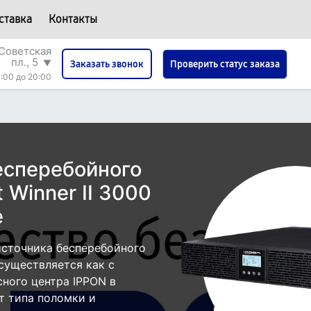
ставка
Контакты
Советская
пл., 5
▼
Проверить статус заказа
Заказать звонок
:00 до 20:00
есперебойного
 Winner II 3000
е
источника бесперебойного
осуществляется как с
сного центра IPPON в
т типа поломки и