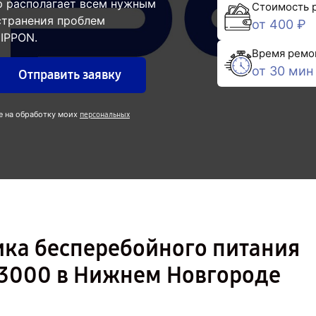
р располагает всем нужным
Стоимость 
странения проблем
от 400 ₽
IPPON.
Время ремо
от 30 мин
Отправить заявку
е на обработку моих
персональных
ика бесперебойного питания
I 3000 в Нижнем Новгороде